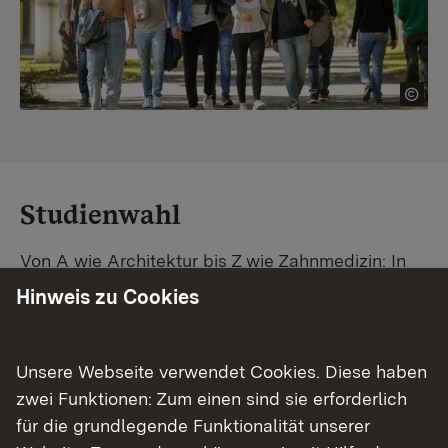
Studienwahl
Von A wie Architektur bis Z wie Zahnmedizin: In
Baden-Württemberg warten unzählige
Hinweis zu Cookies
Studiengänge auf dich. Vergleiche Unis und
Standorte – und finde mit unserer
Studiengangsuche schnell den passenden
Unsere Webseite verwendet Cookies. Diese haben
Studienplatz. Außerdem gibt's eine Schritt-für-
zwei Funktionen: Zum einen sind sie erforderlich
Schritt-Anleitung zu deinem Traum-Studium.
für die grundlegende Funktionalität unserer