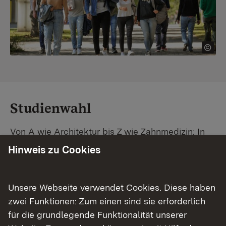
Studienwahl
Von A wie Architektur bis Z wie Zahnmedizin: In
Baden-Württemberg warten unzählige
Hinweis zu Cookies
Studiengänge auf dich. Vergleiche Unis und
Standorte – und finde mit unserer
Studiengangsuche schnell den passenden
Unsere Webseite verwendet Cookies. Diese haben
Studienplatz. Außerdem gibt's eine Schritt-für-
zwei Funktionen: Zum einen sind sie erforderlich
Schritt-Anleitung zu deinem Traum-Studium.
für die grundlegende Funktionalität unserer