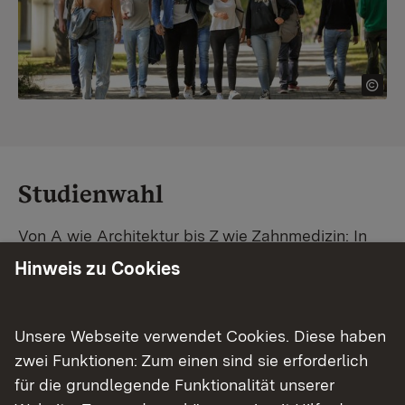
Studienwahl
Von A wie Architektur bis Z wie Zahnmedizin: In
Baden-Württemberg warten unzählige
Hinweis zu Cookies
Studiengänge auf dich. Vergleiche Unis und
Standorte – und finde mit unserer
Studiengangsuche schnell den passenden
Unsere Webseite verwendet Cookies. Diese haben
Studienplatz. Außerdem gibt's eine Schritt-für-
zwei Funktionen: Zum einen sind sie erforderlich
Schritt-Anleitung zu deinem Traum-Studium.
für die grundlegende Funktionalität unserer