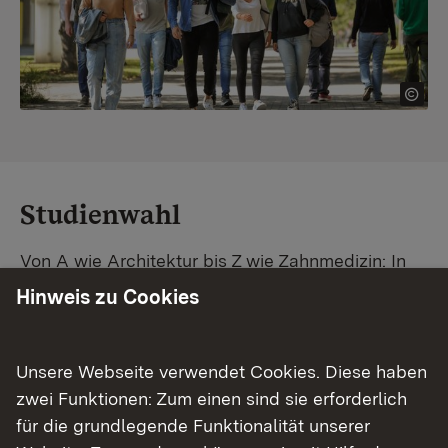
Studienwahl
Von A wie Architektur bis Z wie Zahnmedizin: In
Baden-Württemberg warten unzählige
Hinweis zu Cookies
Studiengänge auf dich. Vergleiche Unis und
Standorte – und finde mit unserer
Studiengangsuche schnell den passenden
Unsere Webseite verwendet Cookies. Diese haben
Studienplatz. Außerdem gibt's eine Schritt-für-
zwei Funktionen: Zum einen sind sie erforderlich
Schritt-Anleitung zu deinem Traum-Studium.
für die grundlegende Funktionalität unserer