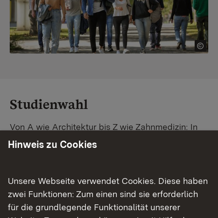
Studienwahl
Von A wie Architektur bis Z wie Zahnmedizin: In
Baden-Württemberg warten unzählige
Hinweis zu Cookies
Studiengänge auf dich. Vergleiche Unis und
Standorte – und finde mit unserer
Studiengangsuche schnell den passenden
Unsere Webseite verwendet Cookies. Diese haben
Studienplatz. Außerdem gibt's eine Schritt-für-
zwei Funktionen: Zum einen sind sie erforderlich
Schritt-Anleitung zu deinem Traum-Studium.
für die grundlegende Funktionalität unserer