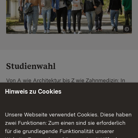
Studienwahl
Von A wie Architektur bis Z wie Zahnmedizin: In
Baden-Württemberg warten unzählige
Hinweis zu Cookies
Studiengänge auf dich. Vergleiche Unis und
Standorte – und finde mit unserer
Studiengangsuche schnell den passenden
Unsere Webseite verwendet Cookies. Diese haben
Studienplatz. Außerdem gibt's eine Schritt-für-
zwei Funktionen: Zum einen sind sie erforderlich
Schritt-Anleitung zu deinem Traum-Studium.
für die grundlegende Funktionalität unserer