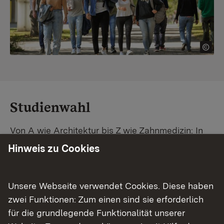
Studienwahl
Von A wie Architektur bis Z wie Zahnmedizin: In
Baden-Württemberg warten unzählige
Hinweis zu Cookies
Studiengänge auf dich. Vergleiche Unis und
Standorte – und finde mit unserer
Studiengangsuche schnell den passenden
Unsere Webseite verwendet Cookies. Diese haben
Studienplatz. Außerdem gibt's eine Schritt-für-
zwei Funktionen: Zum einen sind sie erforderlich
Schritt-Anleitung zu deinem Traum-Studium.
für die grundlegende Funktionalität unserer