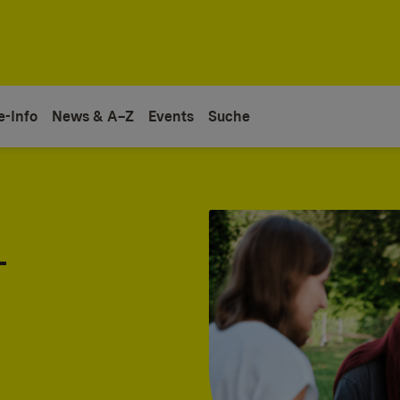
e-Info
News & A–Z
Events
Suche
-