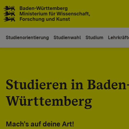
Zum Inhaltsbereich
Zur Hauptnavigation
Studienorientierung
Studienwahl
Studium
Lehrkräft
Studieren in Baden
Württemberg
Mach's auf deine Art!