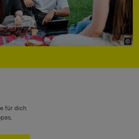
e für dich
opas.