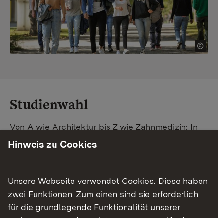
Studienwahl
Von A wie Architektur bis Z wie Zahnmedizin: In
Baden-Württemberg warten unzählige
Hinweis zu Cookies
Studiengänge auf dich. Vergleiche Unis und
Standorte – und finde mit unserer
Studiengangsuche schnell den passenden
Unsere Webseite verwendet Cookies. Diese haben
Studienplatz. Außerdem gibt's eine Schritt-für-
zwei Funktionen: Zum einen sind sie erforderlich
Schritt-Anleitung zu deinem Traum-Studium.
für die grundlegende Funktionalität unserer