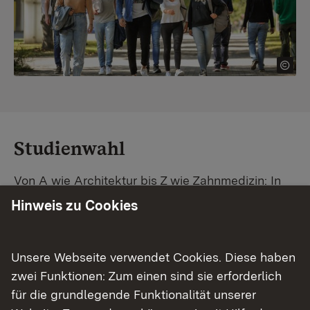
Studienwahl
Von A wie Architektur bis Z wie Zahnmedizin: In
Baden-Württemberg warten unzählige
Hinweis zu Cookies
Studiengänge auf dich. Vergleiche Unis und
Standorte – und finde mit unserer
Studiengangsuche schnell den passenden
Unsere Webseite verwendet Cookies. Diese haben
Studienplatz. Außerdem gibt's eine Schritt-für-
zwei Funktionen: Zum einen sind sie erforderlich
Schritt-Anleitung zu deinem Traum-Studium.
für die grundlegende Funktionalität unserer