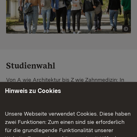
Studienwahl
Von A wie Architektur bis Z wie Zahnmedizin: In
Baden-Württemberg warten unzählige
Hinweis zu Cookies
Studiengänge auf dich. Vergleiche Unis und
Standorte – und finde mit unserer
Studiengangsuche schnell den passenden
Unsere Webseite verwendet Cookies. Diese haben
Studienplatz. Außerdem gibt's eine Schritt-für-
zwei Funktionen: Zum einen sind sie erforderlich
Schritt-Anleitung zu deinem Traum-Studium.
für die grundlegende Funktionalität unserer