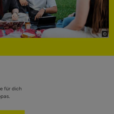
e für dich
opas.