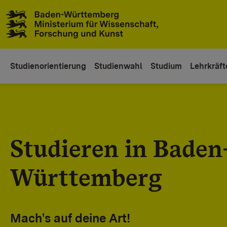
Zum Inhaltsbereich
Zur Hauptnavigation
Studienorientierung
Studienwahl
Studium
Lehrkräft
Studieren in Baden
Württemberg
Mach's auf deine Art!