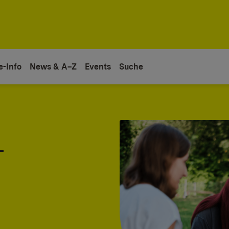
e-Info
News & A–Z
Events
Suche
-