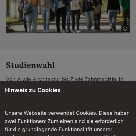
Studienwahl
Von A wie Architektur bis Z wie Zahnmedizin: In
Baden-Württemberg warten unzählige
Hinweis zu Cookies
Studiengänge auf dich. Vergleiche Unis und
Standorte – und finde mit unserer
Studiengangsuche schnell den passenden
Unsere Webseite verwendet Cookies. Diese haben
Studienplatz. Außerdem gibt's eine Schritt-für-
zwei Funktionen: Zum einen sind sie erforderlich
Schritt-Anleitung zu deinem Traum-Studium.
für die grundlegende Funktionalität unserer