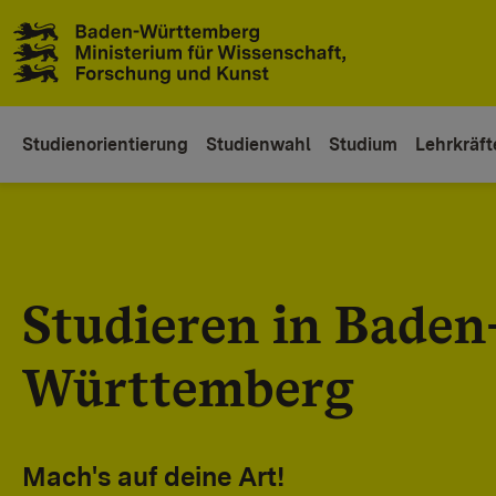
Zum Inhaltsbereich
Zur Hauptnavigation
Studienorientierung
Studienwahl
Studium
Lehrkräft
Studieren in Baden
Württemberg
Mach's auf deine Art!