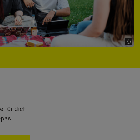
e für dich
opas.