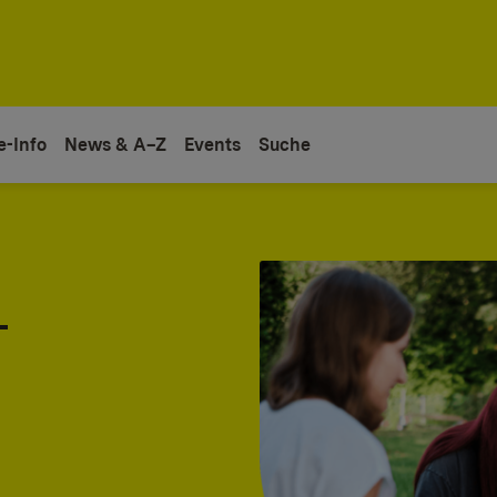
e-Info
News & A–Z
Events
Suche
-