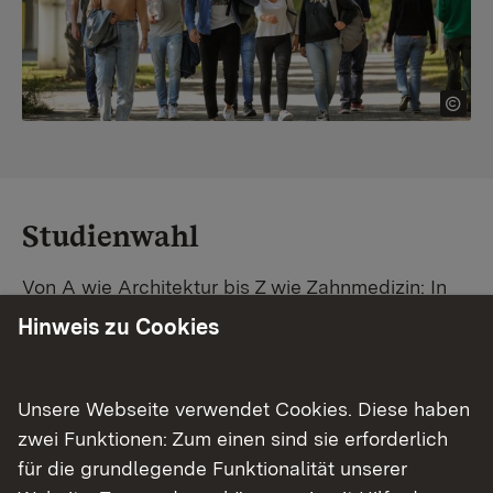
Studienwahl
Von A wie Architektur bis Z wie Zahnmedizin: In
Baden-Württemberg warten unzählige
Hinweis zu Cookies
Studiengänge auf dich. Vergleiche Unis und
Standorte – und finde mit unserer
Studiengangsuche schnell den passenden
Unsere Webseite verwendet Cookies. Diese haben
Studienplatz. Außerdem gibt's eine Schritt-für-
zwei Funktionen: Zum einen sind sie erforderlich
Schritt-Anleitung zu deinem Traum-Studium.
für die grundlegende Funktionalität unserer