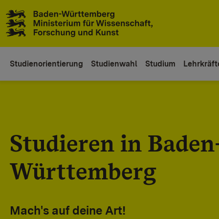
Zum Inhaltsbereich
Zur Hauptnavigation
Studienorientierung
Studienwahl
Studium
Lehrkräft
Studieren in Baden
Württemberg
Mach's auf deine Art!