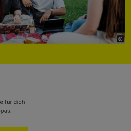
e für dich
opas.