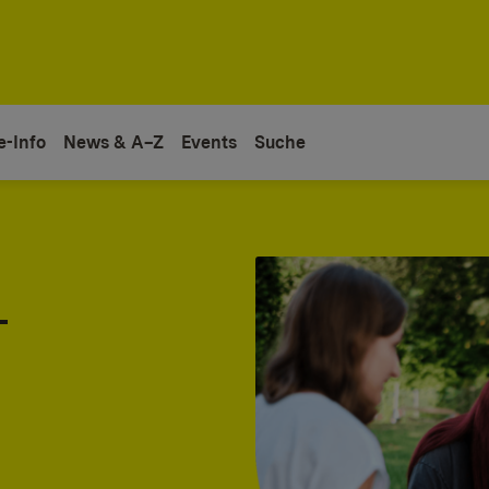
e-Info
News & A–Z
Events
Suche
-