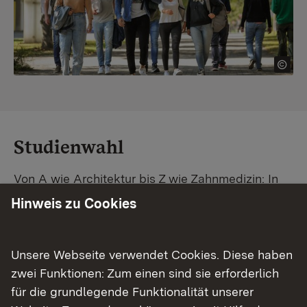
Studienwahl
Von A wie Architektur bis Z wie Zahnmedizin: In
Baden-Württemberg warten unzählige
Hinweis zu Cookies
Studiengänge auf dich. Vergleiche Unis und
Standorte – und finde mit unserer
Studiengangsuche schnell den passenden
Unsere Webseite verwendet Cookies. Diese haben
Studienplatz. Außerdem gibt's eine Schritt-für-
zwei Funktionen: Zum einen sind sie erforderlich
Schritt-Anleitung zu deinem Traum-Studium.
für die grundlegende Funktionalität unserer