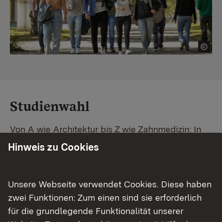
Studienwahl
Von A wie Architektur bis Z wie Zahnmedizin: In
Baden-Württemberg warten unzählige
Hinweis zu Cookies
Studiengänge auf dich. Vergleiche Unis und
Standorte – und finde mit unserer
Studiengangsuche schnell den passenden
Unsere Webseite verwendet Cookies. Diese haben
Studienplatz. Außerdem gibt's eine Schritt-für-
zwei Funktionen: Zum einen sind sie erforderlich
Schritt-Anleitung zu deinem Traum-Studium.
für die grundlegende Funktionalität unserer