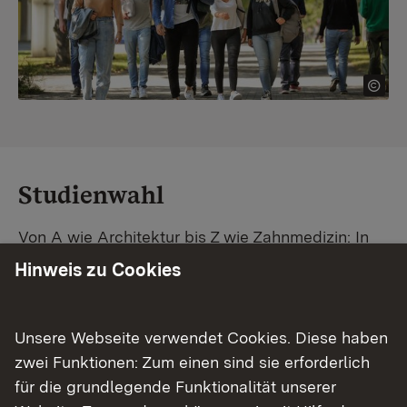
Studienwahl
Von A wie Architektur bis Z wie Zahnmedizin: In
Baden-Württemberg warten unzählige
Hinweis zu Cookies
Studiengänge auf dich. Vergleiche Unis und
Standorte – und finde mit unserer
Studiengangsuche schnell den passenden
Unsere Webseite verwendet Cookies. Diese haben
Studienplatz. Außerdem gibt's eine Schritt-für-
zwei Funktionen: Zum einen sind sie erforderlich
Schritt-Anleitung zu deinem Traum-Studium.
für die grundlegende Funktionalität unserer