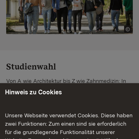
Studienwahl
Von A wie Architektur bis Z wie Zahnmedizin: In
Baden-Württemberg warten unzählige
Hinweis zu Cookies
Studiengänge auf dich. Vergleiche Unis und
Standorte – und finde mit unserer
Studiengangsuche schnell den passenden
Unsere Webseite verwendet Cookies. Diese haben
Studienplatz. Außerdem gibt's eine Schritt-für-
zwei Funktionen: Zum einen sind sie erforderlich
Schritt-Anleitung zu deinem Traum-Studium.
für die grundlegende Funktionalität unserer