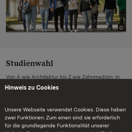
Studienwahl
Von A wie Architektur bis Z wie Zahnmedizin: In
Baden-Württemberg warten unzählige
Hinweis zu Cookies
Studiengänge auf dich. Vergleiche Unis und
Standorte – und finde mit unserer
Studiengangsuche schnell den passenden
Unsere Webseite verwendet Cookies. Diese haben
Studienplatz. Außerdem gibt's eine Schritt-für-
zwei Funktionen: Zum einen sind sie erforderlich
Schritt-Anleitung zu deinem Traum-Studium.
für die grundlegende Funktionalität unserer