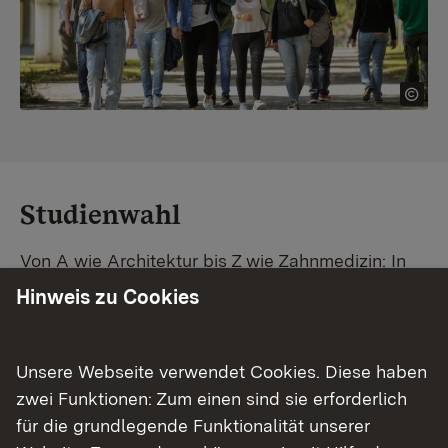
Studienwahl
Von A wie Architektur bis Z wie Zahnmedizin: In
Baden-Württemberg warten unzählige
Hinweis zu Cookies
Studiengänge auf dich. Vergleiche Unis und
Standorte – und finde mit unserer
Studiengangsuche schnell den passenden
Unsere Webseite verwendet Cookies. Diese haben
Studienplatz. Außerdem gibt's eine Schritt-für-
zwei Funktionen: Zum einen sind sie erforderlich
Schritt-Anleitung zu deinem Traum-Studium.
für die grundlegende Funktionalität unserer