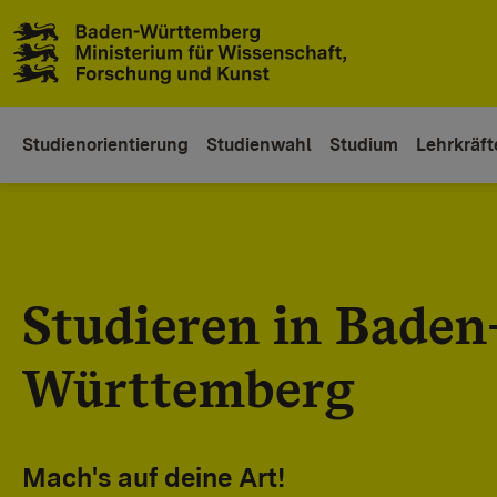
Zum Inhaltsbereich
Zur Hauptnavigation
Studienorientierung
Studienwahl
Studium
Lehrkräft
Studieren in Baden
Württemberg
Mach's auf deine Art!