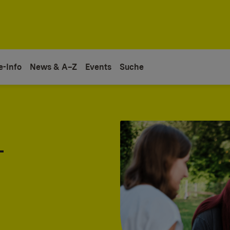
e-Info
News & A–Z
Events
Suche
-