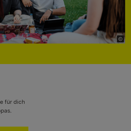
e für dich
opas.