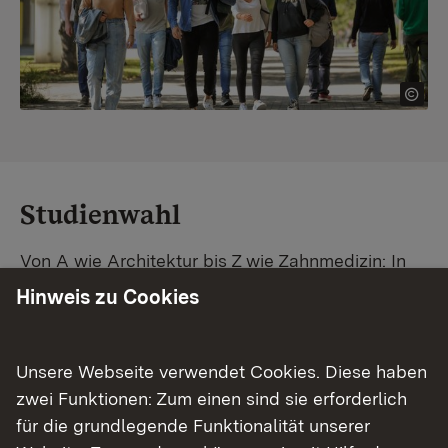
Studienwahl
Von A wie Architektur bis Z wie Zahnmedizin: In
Baden-Württemberg warten unzählige
Hinweis zu Cookies
Studiengänge auf dich. Vergleiche Unis und
Standorte – und finde mit unserer
Studiengangsuche schnell den passenden
Unsere Webseite verwendet Cookies. Diese haben
Studienplatz. Außerdem gibt's eine Schritt-für-
zwei Funktionen: Zum einen sind sie erforderlich
Schritt-Anleitung zu deinem Traum-Studium.
für die grundlegende Funktionalität unserer