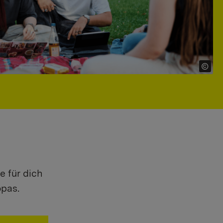
e für dich
opas.