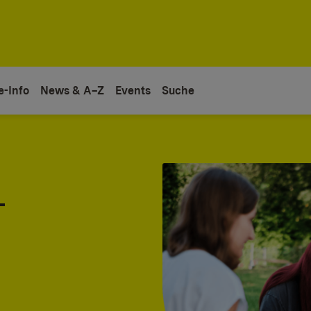
e-Info
News & A–Z
Events
Suche
-