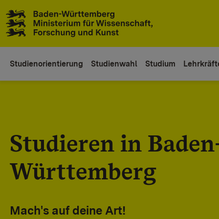
Zum Inhaltsbereich
Zur Hauptnavigation
Studienorientierung
Studienwahl
Studium
Lehrkräft
Studieren in Baden
Württemberg
Mach's auf deine Art!