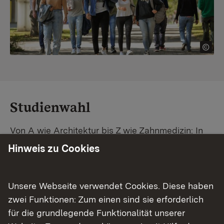
Studienwahl
Von A wie Architektur bis Z wie Zahnmedizin: In
Baden-Württemberg warten unzählige
Hinweis zu Cookies
Studiengänge auf dich. Vergleiche Unis und
Standorte – und finde mit unserer
Studiengangsuche schnell den passenden
Unsere Webseite verwendet Cookies. Diese haben
Studienplatz. Außerdem gibt's eine Schritt-für-
zwei Funktionen: Zum einen sind sie erforderlich
Schritt-Anleitung zu deinem Traum-Studium.
für die grundlegende Funktionalität unserer