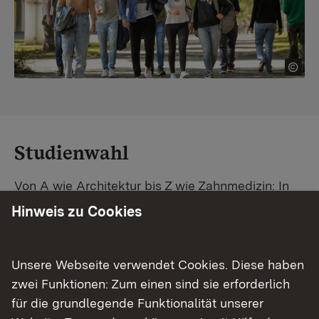
Studienwahl
Von A wie Architektur bis Z wie Zahnmedizin: In
Baden-Württemberg warten unzählige
Hinweis zu Cookies
Studiengänge auf dich. Vergleiche Unis und
Standorte – und finde mit unserer
Studiengangsuche schnell den passenden
Unsere Webseite verwendet Cookies. Diese haben
Studienplatz. Außerdem gibt's eine Schritt-für-
zwei Funktionen: Zum einen sind sie erforderlich
Schritt-Anleitung zu deinem Traum-Studium.
für die grundlegende Funktionalität unserer