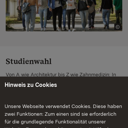
Studienwahl
Von A wie Architektur bis Z wie Zahnmedizin: In
Baden-Württemberg warten unzählige
Hinweis zu Cookies
Studiengänge auf dich. Vergleiche Unis und
Standorte – und finde mit unserer
Studiengangsuche schnell den passenden
Unsere Webseite verwendet Cookies. Diese haben
Studienplatz. Außerdem gibt's eine Schritt-für-
zwei Funktionen: Zum einen sind sie erforderlich
Schritt-Anleitung zu deinem Traum-Studium.
für die grundlegende Funktionalität unserer