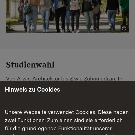
Studienwahl
Von A wie Architektur bis Z wie Zahnmedizin: In
Baden-Württemberg warten unzählige
Hinweis zu Cookies
Studiengänge auf dich. Vergleiche Unis und
Standorte – und finde mit unserer
Studiengangsuche schnell den passenden
Unsere Webseite verwendet Cookies. Diese haben
Studienplatz. Außerdem gibt's eine Schritt-für-
zwei Funktionen: Zum einen sind sie erforderlich
Schritt-Anleitung zu deinem Traum-Studium.
für die grundlegende Funktionalität unserer