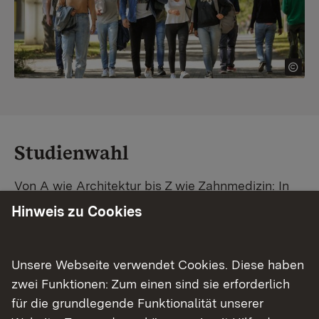
Studienwahl
Von A wie Architektur bis Z wie Zahnmedizin: In
Baden-Württemberg warten unzählige
Hinweis zu Cookies
Studiengänge auf dich. Vergleiche Unis und
Standorte – und finde mit unserer
Studiengangsuche schnell den passenden
Unsere Webseite verwendet Cookies. Diese haben
Studienplatz. Außerdem gibt's eine Schritt-für-
zwei Funktionen: Zum einen sind sie erforderlich
Schritt-Anleitung zu deinem Traum-Studium.
für die grundlegende Funktionalität unserer