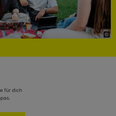
e für dich
opas.