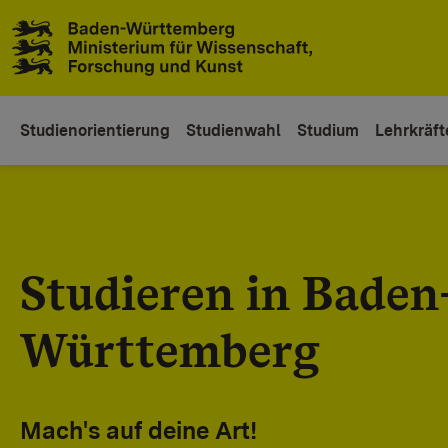
Zum Inhaltsbereich
Zur Hauptnavigation
Studienorientierung
Studienwahl
Studium
Lehrkräft
Studieren in Baden
Württemberg
Mach's auf deine Art!