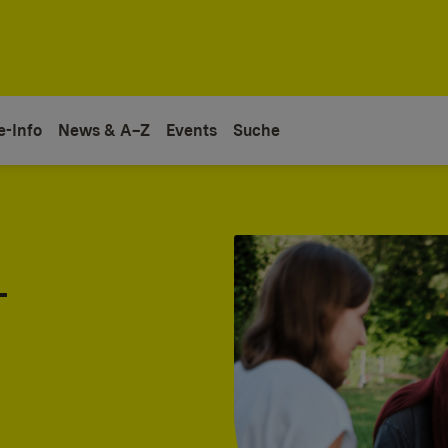
e-Info
News & A–Z
Events
Suche
-