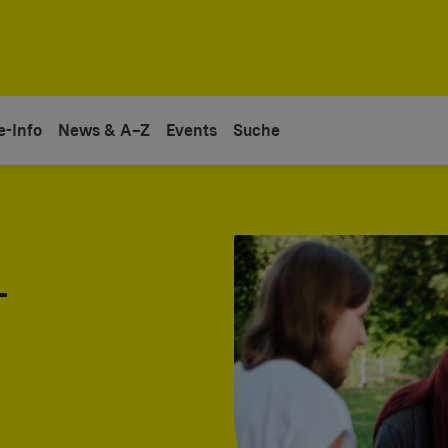
e-Info
News & A–Z
Events
Suche
-