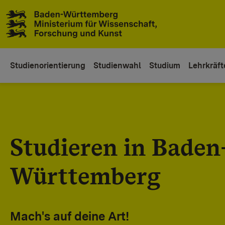
Zum Inhaltsbereich
Zur Hauptnavigation
Studienorientierung
Studienwahl
Studium
Lehrkräft
Studieren in Baden
Württemberg
Mach's auf deine Art!