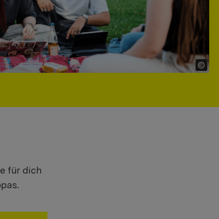
e für dich
opas.