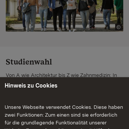
Studienwahl
Von A wie Architektur bis Z wie Zahnmedizin: In
Baden-Württemberg warten unzählige
Hinweis zu Cookies
Studiengänge auf dich. Vergleiche Unis und
Standorte – und finde mit unserer
Studiengangsuche schnell den passenden
Unsere Webseite verwendet Cookies. Diese haben
Studienplatz. Außerdem gibt's eine Schritt-für-
zwei Funktionen: Zum einen sind sie erforderlich
Schritt-Anleitung zu deinem Traum-Studium.
für die grundlegende Funktionalität unserer