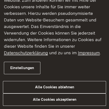
Website. Zum anderen können wir mit Hilfe der
Cookies unsere Inhalte für Sie immer weiter
Zurück zu den Studieninfotagen
verbessern. Hierzu werden pseudonymisierte
Kontakt
Daten von Website-Besuchern gesammelt und
ausgewertet. Das Einverständnis in die
Universität Ulm
Verwendung der Cookies können Sie jederzeit
Adresse:
widerrufen. Weitere Informationen zu Cookies auf
Online-Veranstaltung
dieser Website finden Sie in unserer
89081 Ulm
Datenschutzerklärung
und zu uns im
Impressum
.
Link auf Telefonnummer:
Tel.:
+49 731 50-22053
Einstellungen
Link auf E-Mail:
Mail:
studium@uni-ulm.de
Externer Link:
Web:
Zur Website der Hochschule
Alle Cookies ablehnen
Alle Cookies akzeptieren
Themenübersicht
Themenübersicht