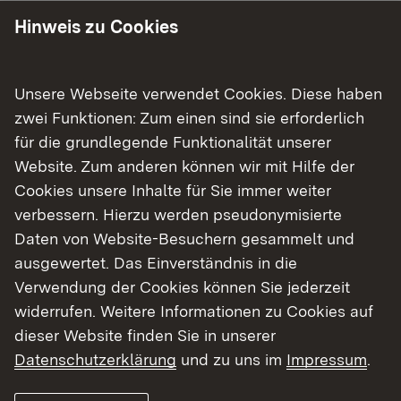
Hinweis zu Cookies
Manche Angebote laufen auch hybrid – also
gleichzeitig vor Ort und im Livestream.
Unsere Webseite verwendet Cookies. Diese haben
zwei Funktionen: Zum einen sind sie erforderlich
Weitere Informationen:
für die grundlegende Funktionalität unserer
Externer Link:
https://www.campustag.kit.edu/index.php
Website. Zum anderen können wir mit Hilfe der
Cookies unsere Inhalte für Sie immer weiter
verbessern. Hierzu werden pseudonymisierte
Zurück zu den Studieninfotagen
Daten von Website-Besuchern gesammelt und
Kontakt
ausgewertet. Das Einverständnis in die
Verwendung der Cookies können Sie jederzeit
Karlsruher Institut für Technologie (KIT)
widerrufen. Weitere Informationen zu Cookies auf
Adresse:
dieser Website finden Sie in unserer
Kaiserstraße 12
Datenschutzerklärung
und zu uns im
Impressum
.
76131 Karlsruhe