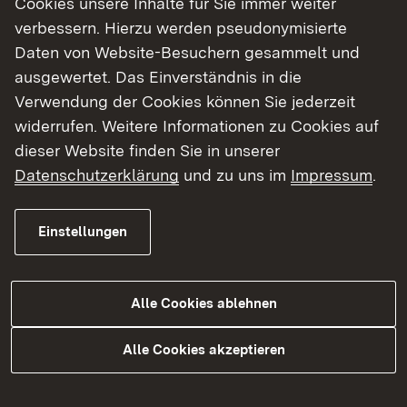
Cookies unsere Inhalte für Sie immer weiter
Anmeldeprozess vor.
verbessern. Hierzu werden pseudonymisierte
Daten von Website-Besuchern gesammelt und
ausgewertet. Das Einverständnis in die
Verwendung der Cookies können Sie jederzeit
Denn du sollst eine bewusste Entscheidung
widerrufen. Weitere Informationen zu Cookies auf
treffen und im Vorfeld deines Fernstudiums genau
dieser Website finden Sie in unserer
die Informationen erhalten, die du brauchst.
Datenschutzerklärung
und zu uns im
Impressum
.
Einstellungen
Wir freuen uns darauf, dich kennenzulernen!
Alle Cookies ablehnen
Dein Team der EHiP
Alle Cookies akzeptieren
Weitere Informationen: