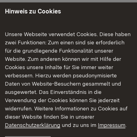
Die Veranstaltung findet online statt:
Hinweis zu Cookies
https://www.ravensburg.dhbw.de/dhbw-
ravensburg/termine/detail/informationsveranstalt
ung-hotel-und-gastronomiemanagement
Unsere Webseite verwendet Cookies. Diese haben
zwei Funktionen: Zum einen sind sie erforderlich
Weitere Informationen:
für die grundlegende Funktionalität unserer
Externer Link:
Informationsveranstaltung Hotel- und
Website. Zum anderen können wir mit Hilfe der
Gastronomiemanagement
Cookies unsere Inhalte für Sie immer weiter
verbessern. Hierzu werden pseudonymisierte
Daten von Website-Besuchern gesammelt und
Zurück zu den Studieninfotagen
ausgewertet. Das Einverständnis in die
Kontakt
Verwendung der Cookies können Sie jederzeit
Duale Hochschule Baden-Württemberg
widerrufen. Weitere Informationen zu Cookies auf
dieser Website finden Sie in unserer
Adresse:
Datenschutzerklärung
und zu uns im
Impressum
.
Marienplatz 2
88212 Ravensburg