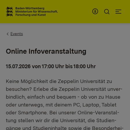
Zum Inhaltsbereich
Zur Hauptnavigation
You are here:
Events
Online Infoveranstaltung
15.07.2026 von 17:00 Uhr bis 18:00 Uhr
Keine Möglichkeit die Zeppelin Universität zu
besuchen? Er­le­be die Zep­pe­lin Uni­ver­si­tät un­ver­
bind­lich, ein­fach und be­quem - ob von zu Hause
oder un­ter­wegs, mit deinem PC, Lap­top, Ta­blet
oder Smart­pho­ne. Bei un­se­rer On­line-Ver­an­stal­
tung stel­len wir dir die Uni­ver­si­tät, die Stu­di­en­
gän­ge und Stu­di­en­in­hal­te sowie die Be­son­der­hei­