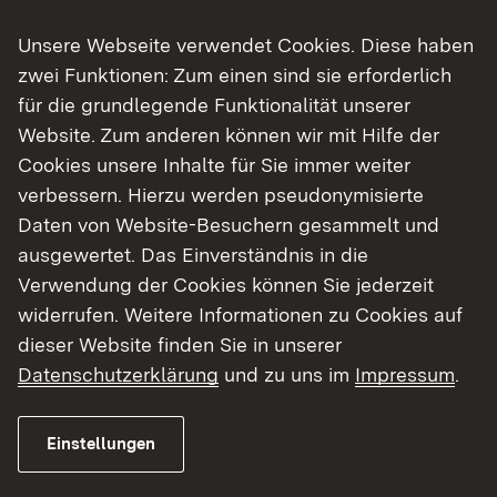
Zurück zu den Studieninfotagen
Unsere Webseite verwendet Cookies. Diese haben
zwei Funktionen: Zum einen sind sie erforderlich
Kontakt
für die grundlegende Funktionalität unserer
Zeppelin Universität
Website. Zum anderen können wir mit Hilfe der
Cookies unsere Inhalte für Sie immer weiter
Adresse:
verbessern. Hierzu werden pseudonymisierte
Fallenbrunnen 3
Daten von Website-Besuchern gesammelt und
88045 Friedrichshafen
ausgewertet. Das Einverständnis in die
Verwendung der Cookies können Sie jederzeit
Link auf Telefonnummer:
Tel.:
0754160092000
widerrufen. Weitere Informationen zu Cookies auf
Link auf E-Mail:
Mail:
erleben@zu.de
dieser Website finden Sie in unserer
Externer Link:
Web:
Zur Website der Hochschule
Datenschutzerklärung
und zu uns im
Impressum
.
Standort
Einstellungen
+