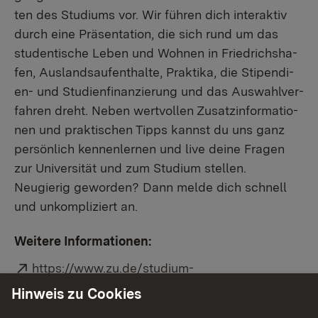
ten des Stu­di­ums vor. Wir füh­ren dich in­ter­ak­tiv
durch eine Prä­sen­ta­ti­on, die sich rund um das
stu­den­ti­sche Leben und Woh­nen in Fried­richs­ha­
fen, Aus­lands­auf­ent­hal­te, Prak­ti­ka, die Sti­pen­di­
en- und Stu­di­en­fi­nan­zie­rung und das Aus­wahl­ver­
fah­ren dreht. Neben wert­vol­len Zu­satz­in­for­ma­tio­
nen und prak­ti­schen Tipps kannst du uns ganz
per­sön­lich ken­nen­ler­nen und live deine Fra­gen
zur Uni­ver­si­tät und zum Stu­di­um stel­len.
Neugierig geworden? Dann melde dich schnell
und unkompliziert an.
Weitere Informationen:
Externer Link:
https://www.zu.de/studium-
weiterbildung/das-studium/zu-erleben/zu-
Hinweis zu Cookies
erleben.php