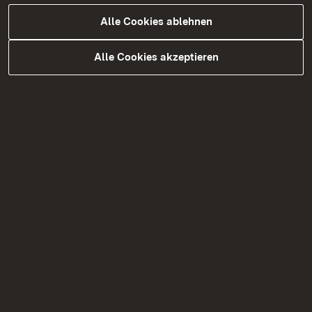
−
Alle Cookies ablehnen
Alle Cookies akzeptieren
Leaflet
|
©
LGL-BW
Externer Link:
Route planen
Themenübersicht
Themenübersicht