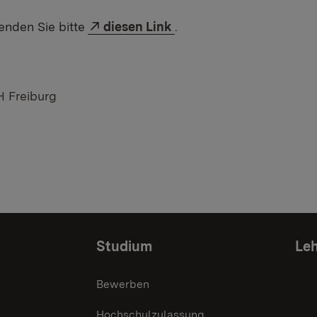
enden Sie bitte
diesen Link
.
H Freiburg
Studium
Leh
Bewerben
Hochschulzulassung