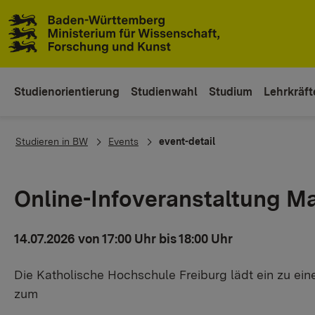
Zum Inhaltsbereich
Zur Hauptnavigation
Studienorientierung
Studienwahl
Studium
Lehrkräft
You are here:
Studieren in BW
Events
event-detail
Online-Infoveranstaltung Ma
14.07.2026 von 17:00 Uhr bis 18:00 Uhr
Die Katholische Hochschule Freiburg lädt ein zu ein
zum