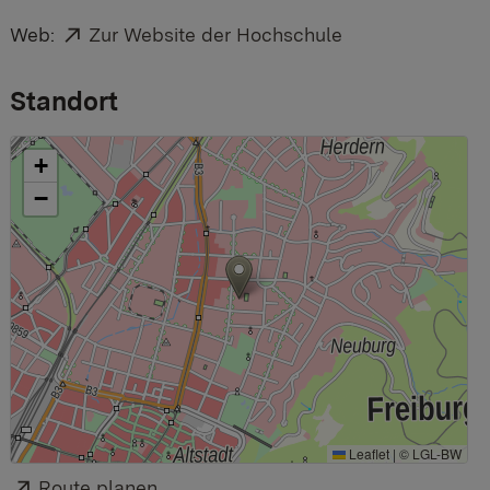
Externer Link:
Web:
Zur Website der Hochschule
Standort
+
−
Leaflet
|
©
LGL-BW
Externer Link:
Route planen