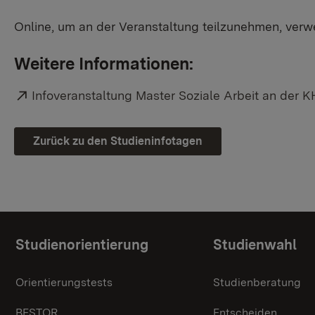
Online, um an der Veranstaltung teilzunehmen, verw
Weitere Informationen:
Externer Link:
Infoveranstaltung Master Soziale Arbeit an der K
Zurück zu den Studieninfotagen
Themenübersicht
Studienorientierung
Studienwahl
Orientierungstests
Studienberatung
BESTOR
Entscheiden