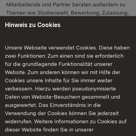
Mitarbeitende und Partner beraten außerdem zu
Themen wie Studienwahl, Bewerbung, Zulassung,
Finanzierung und Wohnen sowie
Hinweis zu Cookies
facherübergreifenden Lernangeboten.
Unsere Webseite verwendet Cookies. Diese haben
zwei Funktionen: Zum einen sind sie erforderlich
Auf einen Blick: Samstag, 13. Juni 2026 | 10 - 14
für die grundlegende Funktionalität unserer
Uhr | Paul-Wittsack-Str. 10, 68163 Mannheim |
Website. Zum anderen können wir mit Hilfe der
Ohne Anmeldung
Cookies unsere Inhalte für Sie immer weiter
verbessern. Hierzu werden pseudonymisierte
Weitere Informationen:
Daten von Website-Besuchern gesammelt und
Externer Link:
https://www.th-mannheim.de/open-
ausgewertet. Das Einverständnis in die
campus.html
Verwendung der Cookies können Sie jederzeit
widerrufen. Weitere Informationen zu Cookies auf
Zurück zu den Studieninfotagen
dieser Website finden Sie in unserer