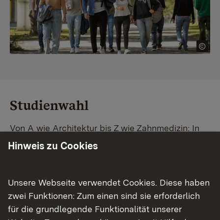
Studienwahl
Von A wie Architektur bis Z wie Zahnmedizin: In
Baden-Württemberg warten unzählige
Hinweis zu Cookies
Studiengänge auf dich. Vergleiche Unis und
Standorte – und finde mit unserer
Studiengangsuche schnell den passenden
Unsere Webseite verwendet Cookies. Diese haben
Studienplatz. Außerdem gibt's eine Schritt-für-
zwei Funktionen: Zum einen sind sie erforderlich
Schritt-Anleitung zu deinem Traum-Studium.
für die grundlegende Funktionalität unserer