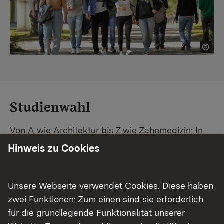
Studienwahl
Von A wie Architektur bis Z wie Zahnmedizin: In
Baden-Württemberg warten unzählige
Hinweis zu Cookies
Studiengänge auf dich. Vergleiche Unis und
Standorte – und finde mit unserer
Studiengangsuche schnell den passenden
Unsere Webseite verwendet Cookies. Diese haben
Studienplatz. Außerdem gibt's eine Schritt-für-
zwei Funktionen: Zum einen sind sie erforderlich
Schritt-Anleitung zu deinem Traum-Studium.
für die grundlegende Funktionalität unserer