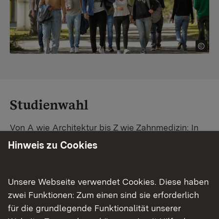
Studienwahl
Von A wie Architektur bis Z wie Zahnmedizin: In
Baden-Württemberg warten unzählige
Hinweis zu Cookies
Studiengänge auf dich. Vergleiche Unis und
Standorte – und finde mit unserer
Studiengangsuche schnell den passenden
Unsere Webseite verwendet Cookies. Diese haben
Studienplatz. Außerdem gibt's eine Schritt-für-
zwei Funktionen: Zum einen sind sie erforderlich
Schritt-Anleitung zu deinem Traum-Studium.
für die grundlegende Funktionalität unserer