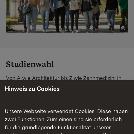
Studienwahl
Von A wie Architektur bis Z wie Zahnmedizin: In
Baden-Württemberg warten unzählige
Hinweis zu Cookies
Studiengänge auf dich. Vergleiche Unis und
Standorte – und finde mit unserer
Studiengangsuche schnell den passenden
Unsere Webseite verwendet Cookies. Diese haben
Studienplatz. Außerdem gibt's eine Schritt-für-
zwei Funktionen: Zum einen sind sie erforderlich
Schritt-Anleitung zu deinem Traum-Studium.
für die grundlegende Funktionalität unserer