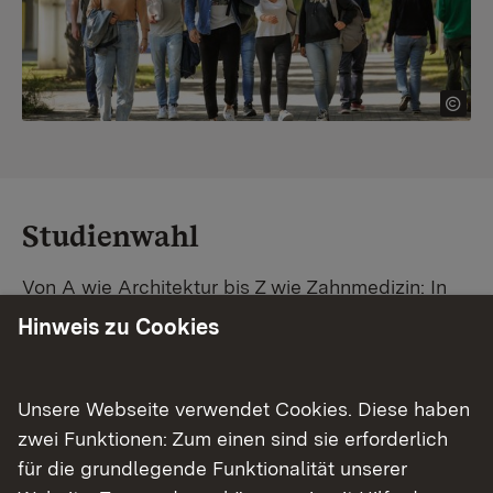
Studienwahl
Von A wie Architektur bis Z wie Zahnmedizin: In
Baden-Württemberg warten unzählige
Hinweis zu Cookies
Studiengänge auf dich. Vergleiche Unis und
Standorte – und finde mit unserer
Studiengangsuche schnell den passenden
Unsere Webseite verwendet Cookies. Diese haben
Studienplatz. Außerdem gibt's eine Schritt-für-
zwei Funktionen: Zum einen sind sie erforderlich
Schritt-Anleitung zu deinem Traum-Studium.
für die grundlegende Funktionalität unserer