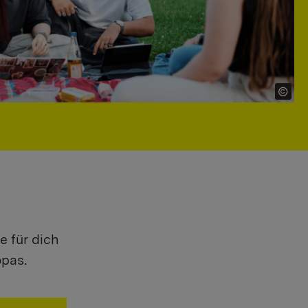
e für dich
opas.