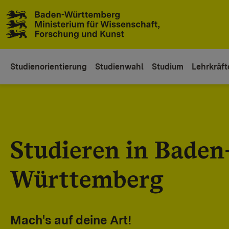
Zum Inhaltsbereich
Zur Hauptnavigation
Studienorientierung
Studienwahl
Studium
Lehrkräft
Studieren in Baden
Württemberg
Mach's auf deine Art!