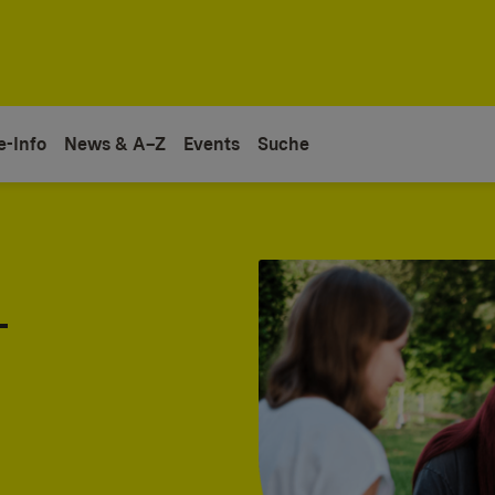
e-Info
News & A–Z
Events
Suche
-