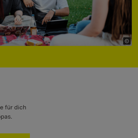
e für dich
opas.