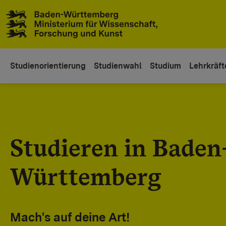
Zum Inhaltsbereich
Zur Hauptnavigation
Studienorientierung
Studienwahl
Studium
Lehrkräft
Studieren in Baden
Württemberg
Mach's auf deine Art!