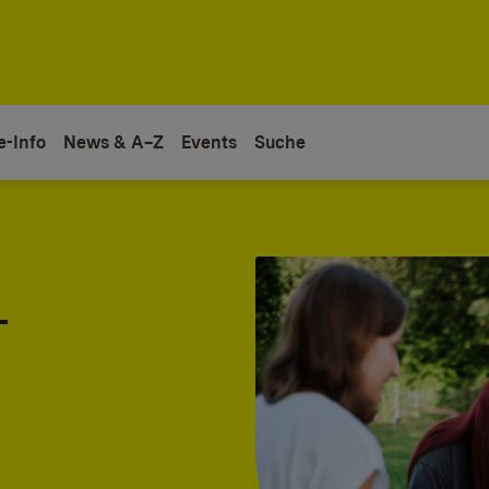
e-Info
News & A–Z
Events
Suche
-