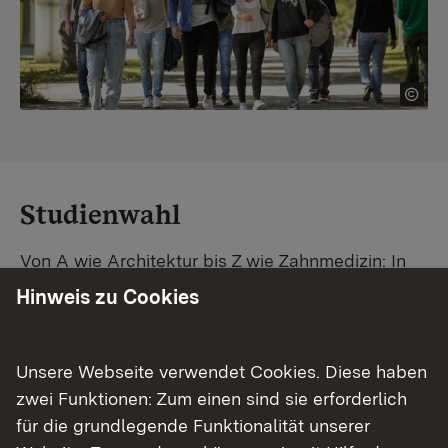
Studienwahl
Von A wie Architektur bis Z wie Zahnmedizin: In
Baden-Württemberg warten unzählige
Hinweis zu Cookies
Studiengänge auf dich. Vergleiche Unis und
Standorte – und finde mit unserer
Studiengangsuche schnell den passenden
Unsere Webseite verwendet Cookies. Diese haben
Studienplatz. Außerdem gibt's eine Schritt-für-
zwei Funktionen: Zum einen sind sie erforderlich
Schritt-Anleitung zu deinem Traum-Studium.
für die grundlegende Funktionalität unserer