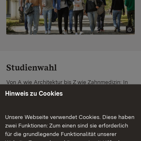
Studienwahl
Von A wie Architektur bis Z wie Zahnmedizin: In
Baden-Württemberg warten unzählige
Hinweis zu Cookies
Studiengänge auf dich. Vergleiche Unis und
Standorte – und finde mit unserer
Studiengangsuche schnell den passenden
Unsere Webseite verwendet Cookies. Diese haben
Studienplatz. Außerdem gibt's eine Schritt-für-
zwei Funktionen: Zum einen sind sie erforderlich
Schritt-Anleitung zu deinem Traum-Studium.
für die grundlegende Funktionalität unserer