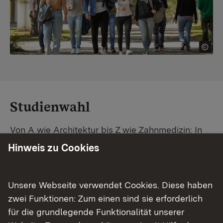
Studienwahl
Von A wie Architektur bis Z wie Zahnmedizin: In
Baden-Württemberg warten unzählige
Hinweis zu Cookies
Studiengänge auf dich. Vergleiche Unis und
Standorte – und finde mit unserer
Studiengangsuche schnell den passenden
Unsere Webseite verwendet Cookies. Diese haben
Studienplatz. Außerdem gibt's eine Schritt-für-
zwei Funktionen: Zum einen sind sie erforderlich
Schritt-Anleitung zu deinem Traum-Studium.
für die grundlegende Funktionalität unserer